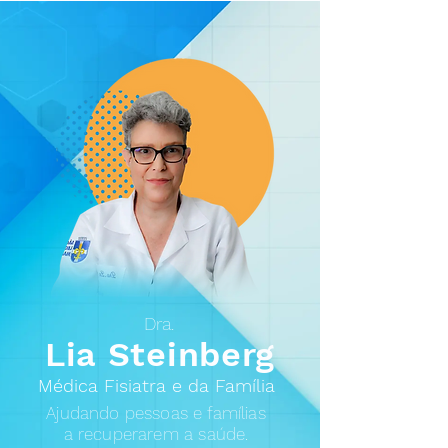
Dra.
Lia Steinberg
Médica Fisiatra e da Família
Ajudando pessoas e famílias
a recuperarem a saúde.