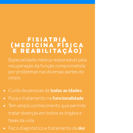
Fisiatria
(Medicina Física
e Reabilitação)
Especialidade médica responsável pela
recuperação da função comprometida
por problemas nas diversas partes do
corpo.
Cuida de pessoas de
todas as idades
Foca o tratamento na
funcionalidade
Tem amplo conhecimento que permite
tratar doenças em todos os órgãos e
fases da vida
Faz o diagnóstico e tratamento de
dor